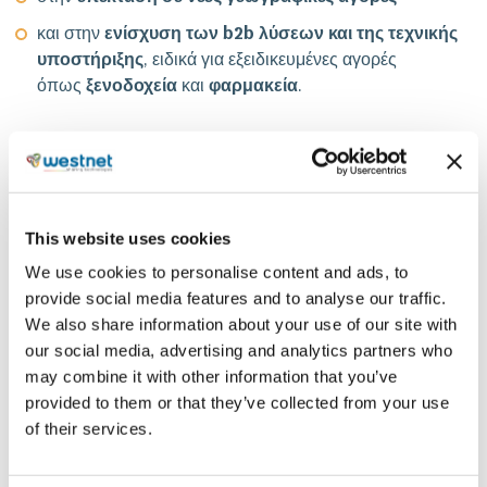
και στην
ενίσχυση των b2b λύσεων και της τεχνικής
υποστήριξης
, ειδικά για εξειδικευμένες αγορές
όπως
ξενοδοχεία
και
φαρμακεία
.
Το 2024 αποτέλεσε για την Westnet
έτος
στρατηγικής μετάβασης
, στο οποίο υλοποιήθηκαν
εκτεταμένες αλλαγές στις εμπορικές και οργανωτικές
This website uses cookies
δομές, με στόχο την
ενίσχυση της λειτουργικής
We use cookies to personalise content and ads, to
αποδοτικότητας και της προστιθέμενης αξίας προς
provide social media features and to analyse our traffic.
τους πελάτες.
We also share information about your use of our site with
Πιο συγκεκριμένα, η εταιρεία:
our social media, advertising and analytics partners who
may combine it with other information that you’ve
υλοποίησε
εκτεταμένο πλάνο εκσυγχρονισμού
των
provided to them or that they’ve collected from your use
εσωτερικών της δομών,
of their services.
διατήρησε τα μερίδια αγοράς
εντός Ελλάδας,