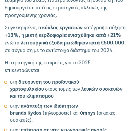
δημιουργείται από τις στρατηγικές αλλαγές της
προηγούμενης χρονιάς.
Συγκεκριμένα, ο
κύκλος εργασιών
κατέγραψε αύξηση
+13%
, η
μικτή κερδοφορία ενισχύθηκε κατά +21%
,
ενώ τα
λειτουργικά έξοδα μειώθηκαν κατά €500.000
,
σε σύγκριση με το αντίστοιχο διάστημα του 2024.
Η στρατηγική της εταιρείας για το 2025
επικεντρώνεται:
στη
διεύρυνση του προϊοντικού
χαρτοφυλακίου
στους τομείς των
λευκών συσκευών
και του κλιματισμού
,
στην
ανάπτυξη των ιδιόκτητων
brands
Kydos
(τηλεοράσεις) και
Omnys
(οικιακές
συσκευές),
στην
επέκταση σε νέες γεωγραφικές αγορές