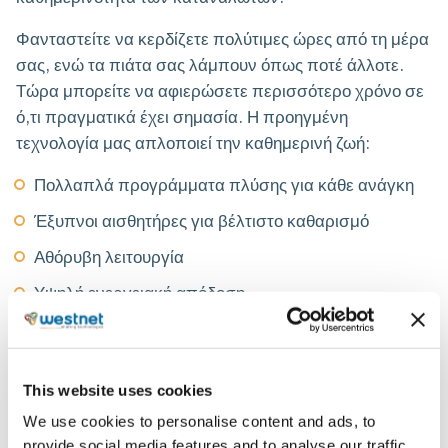
Φανταστείτε να κερδίζετε πολύτιμες ώρες από τη μέρα
σας, ενώ τα πιάτα σας λάμπουν όπως ποτέ άλλοτε.
Τώρα μπορείτε να αφιερώσετε περισσότερο χρόνο σε
ό,τι πραγματικά έχει σημασία. Η προηγμένη
τεχνολογία μας απλοποιεί την καθημερινή ζωή:
Πολλαπλά προγράμματα πλύσης για κάθε ανάγκη
Έξυπνοι αισθητήρες για βέλτιστο καθαρισμό
Αθόρυβη λειτουργία
Υψηλή ενεργειακή απόδοση
Είστε έτοιμοι να υποδεχτείτε το μέλλον της άνεσης
This website uses cookies
στην κουζίνα σας με τη Westnet; Επικοινωνήστε μαζί
μας και ανακαλύψτε τη διαφορά!
We use cookies to personalise content and ads, to
provide social media features and to analyse our traffic.