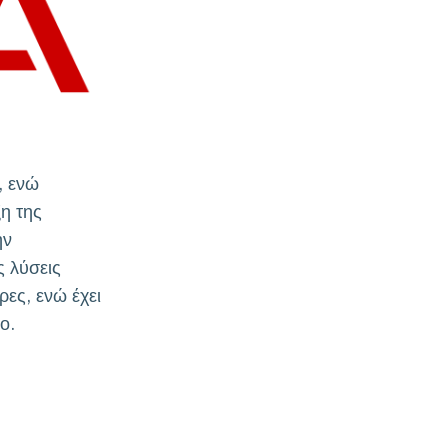
, ενώ
η της
ην
ς λύσεις
ες, ενώ έχει
ο.