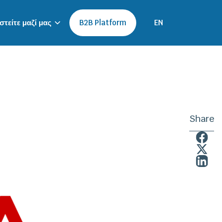
τείτε μαζί μας
B2B Platform
EN
Share