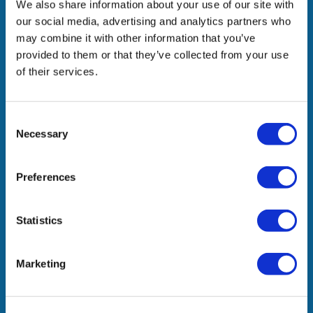
We also share information about your use of our site with
συνεργασίες, φέρνουμε προστιθέμενη αξία στους
our social media, advertising and analytics partners who
ανθρώπους μας, τα ενδιαφερόμενα μέρη μας και την
may combine it with other information that you’ve
κοινωνία.
provided to them or that they’ve collected from your use
of their services.
Εταιρεία
Consent
Necessary
Η Δραστηριότητά μας
Selection
Δελτία Τύπου
Βραβεία & Διακρίσεις
Preferences
Ευκαιρίες Καριέρας
Επικοινωνία
Statistics
Marketing
Γραφεία