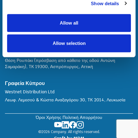
Κεντρικά Γραφεία
Show details
Westnet Distribution Μονοπρόσωπη Α.Ε.
Θηβαΐδος 22, TK 14564, Νέα Κηφισιά, Αθήνα
Allow all
Γραφείο Πωλήσεων Β. Ελλάδος
Γιαννιτσών 90, ΤΚ 546 27, Θεσσαλονίκη
Allow selection
Service Center
Θέση Ρουπάκι (πρόσβαση από κάθετο της οδού Αντώνη
Σαμαράκη), TK 19300, Aσπρόπυργος, Αττική
Γραφεία Κύπρου
Westnet Distribution Ltd
Λεωφ. Λεμεσού & Κώστα Αναξαγόρου 30, TK 2014, Λευκωσία
Όροι Χρήσης
Πολιτική Απορρήτου
©2026 Company. All rights reserved.