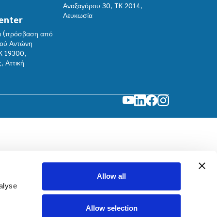
Αναξαγόρου 30, TK 2014,
Λευκωσία
enter
ι (πρόσβαση από
δού Αντώνη
K 19300,
 Αττική
Allow all
alyse
Allow selection