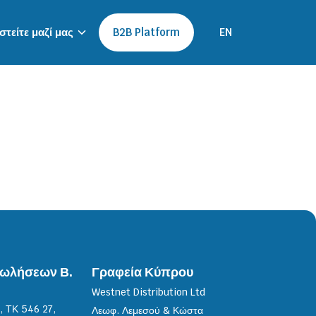
τείτε μαζί μας
B2B Platform
EN
Πωλήσεων Β.
Γραφεία Κύπρου
Westnet Distribution Ltd
, ΤΚ 546 27,
Λεωφ. Λεμεσού & Κώστα