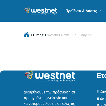
Προϊόντα & Λύσεις
E-mag
Westnet News Hub – May ’25
Ετ
Η Δρ
Διευρύνουμε την πρόσβαση σε
προηγμένη τεχνολογία και
Δελτ
καινοτόμους λύσεις σε όλες τις
Βραβε