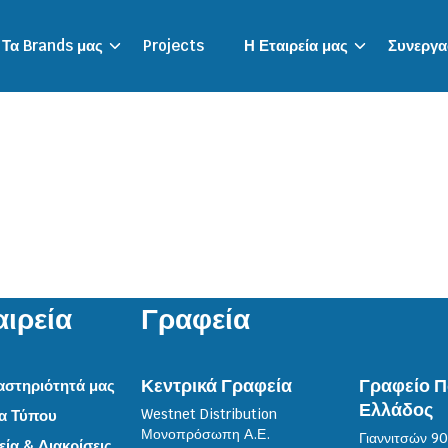
Τα Brands μας
Projects
Η Εταιρεία μας
Συνεργασ
αιρεία
Γραφεία
Κεντρικά Γραφεία
Γραφείο 
αστηριότητά μας
Ελλάδος
Westnet Distribution
ία Τύπου
Μονοπρόσωπη Α.Ε.
Γιαννιτσών 90
ία & Διακρίσεις