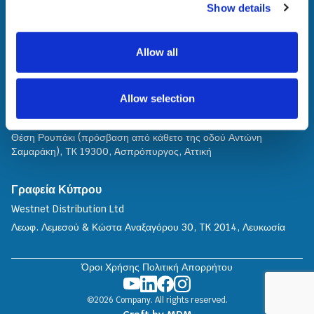
Κεντρικά Γραφεία
Show details
Westnet Distribution Μονοπρόσωπη Α.Ε.
Θηβαΐδος 22, TK 14564, Νέα Κηφισιά, Αθήνα
Allow all
Γραφείο Πωλήσεων Β. Ελλάδος
Γιαννιτσών 90, ΤΚ 546 27, Θεσσαλονίκη
Allow selection
Service Center
Θέση Ρουπάκι (πρόσβαση από κάθετο της οδού Αντώνη
Σαμαράκη), TK 19300, Aσπρόπυργος, Αττική
Γραφεία Κύπρου
Westnet Distribution Ltd
Λεωφ. Λεμεσού & Κώστα Αναξαγόρου 30, TK 2014, Λευκωσία
Όροι Χρήσης
Πολιτική Απορρήτου
©2026 Company. All rights reserved.