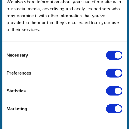
We also share information about your use of our site with
συνεργασίες, φέρνουμε προστιθέμενη αξία στους
our social media, advertising and analytics partners who
ανθρώπους μας, τα ενδιαφερόμενα μέρη μας και την
may combine it with other information that you’ve
κοινωνία.
provided to them or that they’ve collected from your use
of their services.
Εταιρεία
Consent
Necessary
Η Δραστηριότητά μας
Selection
Δελτία Τύπου
Βραβεία & Διακρίσεις
Preferences
Ευκαιρίες Καριέρας
Επικοινωνία
Statistics
Marketing
Γραφεία