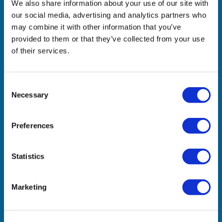
We also share information about your use of our site with
συνεργασίες, φέρνουμε προστιθέμενη αξία στους
our social media, advertising and analytics partners who
ανθρώπους μας, τα ενδιαφερόμενα μέρη μας και την
may combine it with other information that you’ve
κοινωνία.
provided to them or that they’ve collected from your use
of their services.
Εταιρεία
Consent
Necessary
Η Δραστηριότητά μας
Selection
Δελτία Τύπου
Βραβεία & Διακρίσεις
Preferences
Ευκαιρίες Καριέρας
Επικοινωνία
Statistics
Marketing
Γραφεία