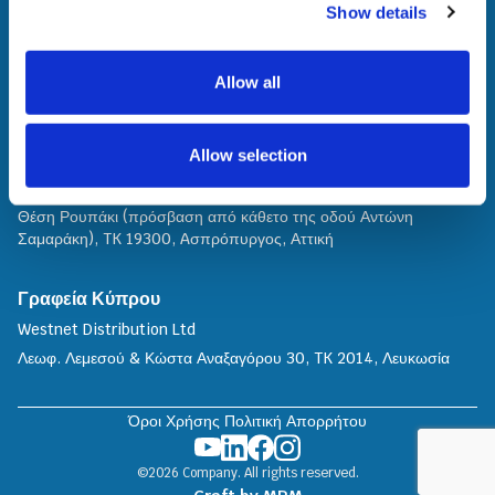
Κεντρικά Γραφεία
Show details
Westnet Distribution Μονοπρόσωπη Α.Ε.
Θηβαΐδος 22, TK 14564, Νέα Κηφισιά, Αθήνα
Allow all
Γραφείο Πωλήσεων Β. Ελλάδος
Γιαννιτσών 90, ΤΚ 546 27, Θεσσαλονίκη
Allow selection
Service Center
Θέση Ρουπάκι (πρόσβαση από κάθετο της οδού Αντώνη
Σαμαράκη), TK 19300, Aσπρόπυργος, Αττική
Γραφεία Κύπρου
Westnet Distribution Ltd
Λεωφ. Λεμεσού & Κώστα Αναξαγόρου 30, TK 2014, Λευκωσία
Όροι Χρήσης
Πολιτική Απορρήτου
©2026 Company. All rights reserved.