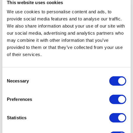
πολυσχιδή εμπειρία στον χώρο των Πωλήσεων και
This website uses cookies
των Οικονομικών και μακροχρόνια σταδιοδρομία στον
We use cookies to personalise content and ads, to
Όμιλο Olympia, εντάχθηκε στο δυναμικό του το 2010
provide social media features and to analyse our traffic.
αναλαμβάνοντας σειρά θέσεων ευθύνης. Το 2018
We also share information about your use of our site with
ανέλαβε στη Westnet τον ρόλο του Chief Financial
our social media, advertising and analytics partners who
Officer και αργότερα προήχθη σε Chief Operating
may combine it with other information that you’ve
Officer έχοντας στην ευθύνη του τις Διευθύνσεις των
provided to them or that they’ve collected from your use
Finance, Legal, Logistics, Service και IT. Είναι
of their services.
κάτοχος BSc του Τμήματος Μαθηματικών στο ΕΚΠΑ και
μεταπτυχιακού MSc στη Χρηματοοικονομική και
Consent
Τραπεζική στο ΟΠΑ.
Necessary
Selection
Ο κ. Γιάννης Καραγιάννης, εκτελεστικός πρόεδρος του
Ομίλου Olympia και πρόεδρος του Δ.Σ. της Westnet,
Preferences
ανέφερε: «Θα ήθελα να ευχαριστήσω από καρδιάς τον
Γιώργο για τη σκληρή δουλειά, το πάθος και τη
Statistics
δέσμευσή του στην εταιρία όλα αυτά τα χρόνια. Με τις
ηγετικές του ικανότητες, την αφοσίωση και τον