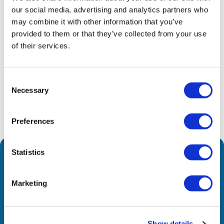
στην παροχή καινοτόμων τεχνολογιών, την άριστη
our social media, advertising and analytics partners who
εξυπηρέτηση των πελατών μας και τη συνεχή
may combine it with other information that you’ve
ανάπτυξη.
provided to them or that they’ve collected from your use
of their services.
Share
Consent
Necessary
Selection
Preferences
Statistics
Διευρύνουμε την πρόσβαση σε προηγμένη τεχνολογία και
Marketing
καινοτόμους λύσεις σε όλες τις αγορές όπου
δραστηριοποιούμαστε. Μέσα από στρατηγικές
συνεργασίες, φέρνουμε προστιθέμενη αξία στους
Show details