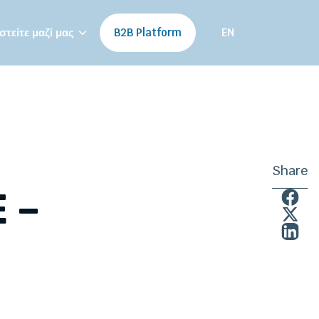
τείτε μαζί μας
B2B Platform
EN
Share
 –