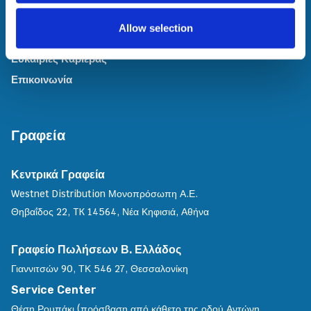
Δελτία Τύπου
Allow selection
Βραβεία & Διακρίσεις
Ευκαιρίες Καριέρας
Επικοινωνία
Γραφεία
Κεντρικά Γραφεία
Westnet Distribution Μονοπρόσωπη Α.Ε.
Θηβαΐδος 22, TK 14564, Νέα Κηφισιά, Αθήνα
Γραφείο Πωλήσεων Β. Ελλάδος
Γιαννιτσών 90, ΤΚ 546 27, Θεσσαλονίκη
Service Center
Θέση Ρουπάκι (πρόσβαση από κάθετο της οδού Αντώνη